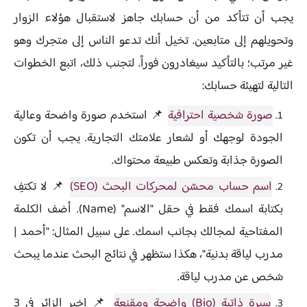
يجب أن تتأكد من أن حسابك جاهز لاستقبال هؤلاء الزوار
وتحويلهم إلى متابعين. تخيل أنك تدعو الناس إلى متجرك وهو
غير مرتب؛ بالتأكيد سيغادرون فوراً. لتجنب ذلك، اتبع الخطوات
التالية لتهيئة حسابك:
صورة شخصية احترافية
📌 استخدم صورة واضحة وعالية
الجودة لوجهك أو لشعار علامتك التجارية. يجب أن تكون
الصورة جذابة وتعكس طبيعة محتواك.
اسم حساب محسّن لمحركات البحث (SEO)
📌 لا تكتفِ
بكتابة اسمك فقط في حقل "الاسم" (Name). أضف الكلمة
المفتاحية لمجالك بجانب اسمك. على سبيل المثال: "أحمد |
مدرب لياقة بدنية"، هكذا ستظهر في نتائج البحث عندما يبحث
شخص عن مدرب لياقة.
سيرة ذاتية (Bio) واضحة ومقنعة
📌 اخبر الزائر في 3