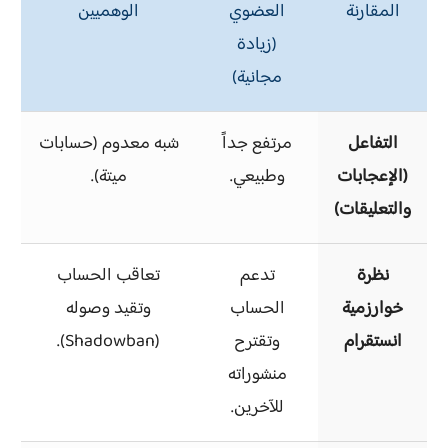
المقارنة
العضوي
الوهميين
(زيادة
مجانية)
التفاعل
مرتفع جداً
شبه معدوم (حسابات
(الإعجابات
وطبيعي.
ميتة).
والتعليقات)
نظرة
تدعم
تعاقب الحساب
خوارزمية
الحساب
وتقيد وصوله
انستقرام
وتقترح
(Shadowban).
منشوراته
للآخرين.