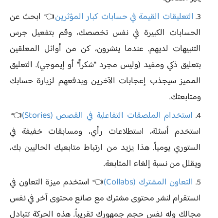
التعليقات القيمة في حسابات كبار المؤثرين
👈 ابحث عن
الحسابات الكبيرة في نفس تخصصك، وقم بتفعيل جرس
التنبيهات لديهم. عندما ينشرون، كن من أوائل المعلقين
بتعليق ذكي ومفيد (وليس مجرد "شكراً" أو إيموجي). التعليق
المميز سيجذب إعجابات الآخرين ويدفعهم لزيارة حسابك
ومتابعتك.
استخدام الملصقات التفاعلية في القصص (Stories)
👈
استخدم أسئلة، استطلاعات رأي، ومسابقات خفيفة في
الستوري يومياً. هذا يزيد من ارتباط متابعيك الحاليين بك،
ويقلل من نسبة إلغاء المتابعة.
التعاون المشترك (Collabs)
👈 استخدم ميزة التعاون في
انستقرام لنشر محتوى مشترك مع صانع محتوى آخر في نفس
مجالك وله نفس حجم جمهورك تقريباً. هذه الحركة تتبادل