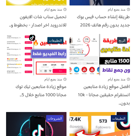
منذ بضع ايام
منذ بضع ايام
طريقة إنشاء حساب فيس بوك
تحميل سناب شات الايفون
جديد بدون رقم هاتف 2026
للاندرويد اخر اصدار - بخطوط و...
الربح
التطبيقات
منذ بضع ايام
منذ بضع ايام
افضل موقع زيادة متابعين
موقع زيادة متابعين تيك توك
انستقرام حقيقين مجانا - 10k
مجانا 1000 متابع خلال 5...
بدون...
التطبيقات
الشروحات