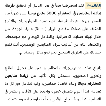
الخاتمة✋
لقد استعرضنا معاً في هذا الدليل أن تحقيق
طريقة
زيادة المتابعين في انستقرام 5000 متابع يوميا
ليس ضرباً من
السحر، بل هو نتيجة طبيعية لفهم عميق للخوارزميات والتركيز
المكثف على صناعة مقاطع الريلز (Reels) عالية الجودة. من
خلال تهيئة حسابك الاحترافية، والتفاعل الإيجابي مع مجتمعك،
والابتعاد التام عن أساليب شراء المتابعين الوهميين، أنت تضع
حسابك على الطريق الصحيح نحو نمو هائل ومستدام.
باتباع هذه الاستراتيجيات بانتظام، والصبر على تحليل النتائج
وتطوير المحتوى، ستتمكن بكل تأكيد من
زيادة متابعين
انستقرام مجانا
وبناء قاعدة جماهيرية وفية تتفاعل مع كل ما
تقدمه. ابدأ اليوم بتطبيق خطوة واحدة على الأقل، واستمر في
التعلم والتطوير، فالنجاح الرقمي يبدأ بخطوة جادة ومستمرة.