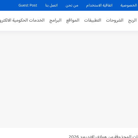
 الخصوصية
اتفاقية الاستخدام
من نحن
اتصل بنا
Guest Post
الربح
الشروحات
التطبيقات
المواقع
البرامج
الخدمات الحكومية الالكترو
حقيقين مجانا 2026
 المحذوفة من هواتف الاندرويد 2026