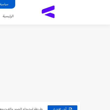
سياسية
الرئيسية
واتساب جي بي اخر اصدار 2026 - تنزيل gbwhatsapp بربط...
افضل موقع زيادة متابعين تيك توك 
طريقة استرجاع الصور والفيديوهات
أخر الاخبار