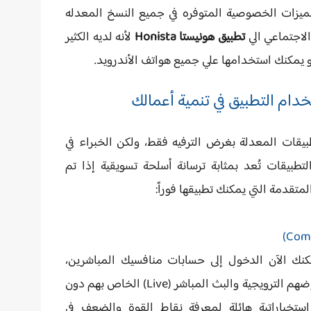
ميزات الخصوصية المتوفره في جميع النسخ المعدله
اجتماعي الي
تطبيق هونيستا Honista
لأنه لديه الكثير
 يمكنك استخدامها علي جميع هواتف الأندرويد.
دام التطبيق في تنمية أعمالك
بيقات المعدلة بغرض الترفيه فقط، ولكن الخبراء في
تطبيقات تُعد بمثابة ترسانة أسلحة تسويقية إذا تم
متقدمة التي يمكنك تطبيقها فوراً:
صية التخفي (Ghost Mode)، يمكنك الآن الدخول إلى حسابات منافسيك المباشرين،
مراقبة "الستوريات" الخاصة بهم، ومتابعة عروضهم الترويجية والبث المباشر (Live) الخاص بهم دون
استخباراتية هائلة لمعرفة نقاط القوة والضعف في