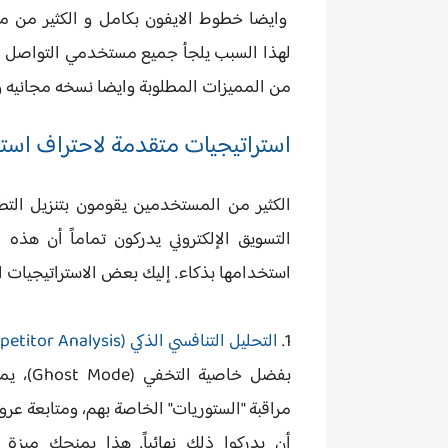
وايضا خطوط الايفون بكامل و الكثير من م
لهذا السبب يلجأ جميع مستخدمي التواصل ال
من المميزات المطلوبة وايضا نسخه مجانيه و
استراتيجيات متقدمة لاحتراف استخ
الكثير من المستخدمين يقومون بتنزيل التط
التسويق الإلكتروني
يدركون تماماً أن هذه ال
استخدامها بذكاء. إليك بعض الاستراتيجيات ال
1.
التحليل التنافسي الذكي (Competitor Analysis)
بفضل خا
أن يدركوا ذلك نهائياً. هذا يمنحك ميزة 